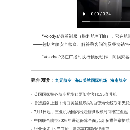
“Volodya”身着制服（胜利航空T恤），它
——包括客舱安全检查、解答乘客问询及餐食销售
“Volodya”仅在广播时执行预设动作、问候
延伸阅读：
九元航空
海口美兰国际机场
海南航空
英国国家警务航空局增购两架空客H135直升机
暑运服务上新！海口美兰机场6条自贸港快线取消无
7月1日起，三亚机场国内出港航班截载时间缩短至起飞
中国联合航空2026年暑运保障全面启动 多措并举护
毕业快乐｜9元开抢，最高赢国际往返机票