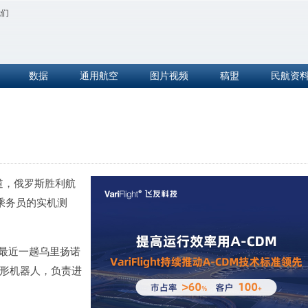
我们
数据
通用航空
图片视频
稿盟
民航资
道，俄罗斯胜利航
客舱乘务员的实机测
最近一趟乌里扬诺
的人形机器人，负责进