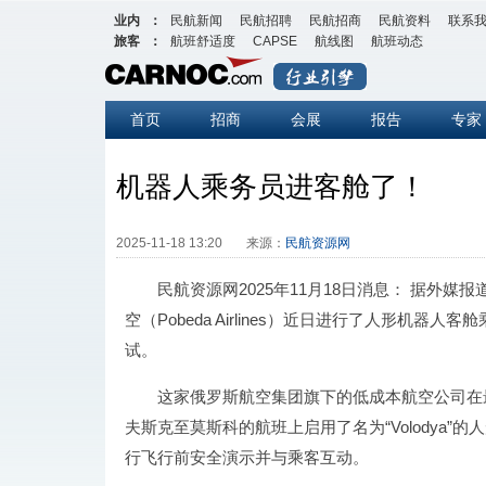
业内
：
民航新闻
民航招聘
民航招商
民航资料
联系
旅客
：
航班舒适度
CAPSE
航线图
航班动态
首页
招商
会展
报告
专家
机器人乘务员进客舱了！
2025-11-18 13:20
来源：
民航资源网
民航资源网2025年11月18日消息： 据外媒报
空（Pobeda Airlines）近日进行了人形机器人
试。
这家俄罗斯航空集团旗下的低成本航空公司在
夫斯克至莫斯科的航班上启用了名为“Volodya”
行飞行前安全演示并与乘客互动。