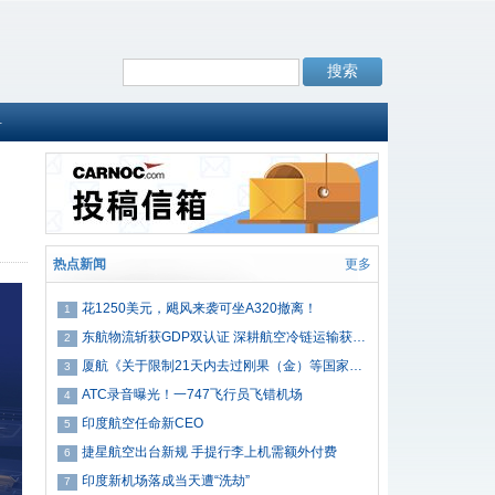
料
热点新闻
更多
花1250美元，飓风来袭可坐A320撤离！
1
东航物流斩获GDP双认证 深耕航空冷链运输获肯定
2
厦航《关于限制21天内去过刚果（金）等国家的旅客乘坐赴美航班的通告》
3
ATC录音曝光！一747飞行员飞错机场
4
印度航空任命新CEO
5
捷星航空出台新规 手提行李上机需额外付费
6
印度新机场落成当天遭“洗劫”
7