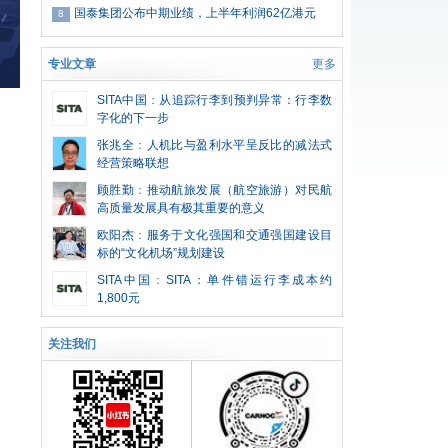
国泰集团公布中期业绩，上半年利润62亿港元
8
专业文章
更多
SITA中国
：
从追踪行李到预判异常：行李数
字化的下一步
张兆全
：
人机比与盈利水平呈反比的减法式
经营策略联想
顾胜勤
：
推动航旅发展（航空旅游）对民航
高质量发展具有极其重要的意义
欧阳杰
：
服务于文化强国和交通强国建设目
标的“文化机场”规划建设
SITA中国
：
SITA：单件错运行李成本约
1,800元
关注我们